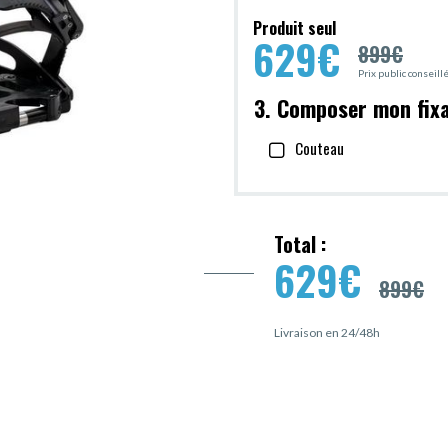
Produit seul
629
€
899
€
Prix public conseil
3. Composer mon fix
Couteau
Total :
629
€
899
€
Livraison en 24/48h