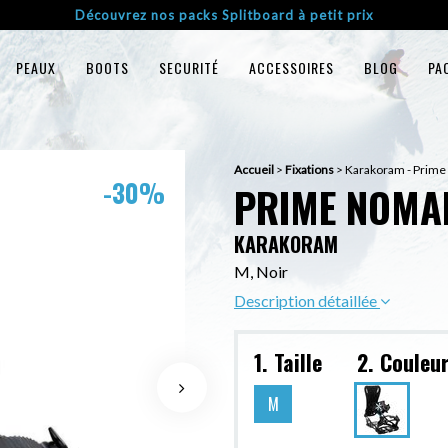
Découvrez nos packs Splitboard à petit prix
PEAUX
BOOTS
SECURITÉ
ACCESSOIRES
BLOG
PA
Accueil
>
Fixations
>
Karakoram - Prim
-30%
PRIME NOMA
KARAKORAM
M, Noir
Description détaillée
1. Taille
2. Couleu
M