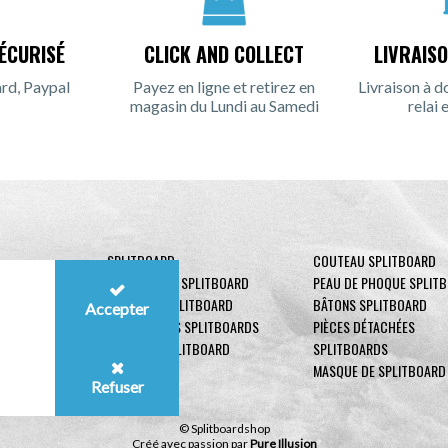
ÉCURISÉ
CLICK AND COLLECT
LIVRAIS
rd, Paypal
Payez en ligne et retirez en
Livraison à d
magasin du Lundi au Samedi
relai 
SPLITBOARD
COUTEAU SPLITBOARD
FIXATIONS DE SPLITBOARD
PEAU DE PHOQUE SPLIT
BOOTS DE SPLITBOARD
BÂTONS SPLITBOARD
Accepter
ACCESSOIRES SPLITBOARDS
PIÈCES DÉTACHÉES
SÉCURITÉ SPLITBOARD
SPLITBOARDS
MASQUE DE SPLITBOARD
Refuser
© Splitboardshop
Créé avec passion par
Pure Illusion