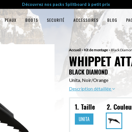
Découvrez nos packs Splitboard à petit prix
PEAUX
BOOTS
SECURITÉ
ACCESSOIRES
BLOG
PA
Accueil
>
Kit de montage
>
Black Diam
WHIPPET AT
BLACK DIAMOND
Unita, Noir/Orange
Description détaillée
1. Taille
2. Couleu
UNITA